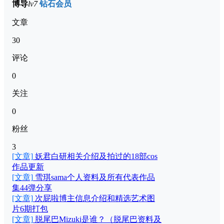
博导
lv7
钻石会员
文章
30
评论
0
关注
0
粉丝
3
[文章]
妖君白研相关介绍及拍过的18部cos
作品更新
[文章]
雪琪sama个人资料及所有代表作品
集44弹分享
[文章]
次屁啦博主信息介绍和精选艺术图
片6期打包
[文章]
脱尾巴Mizuki是谁？（脱尾巴资料及