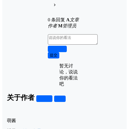
0 条回复
A
文章
作者
M
管理员
取消回复
提交
暂无讨
论，说说
你的看法
吧
关于作者
关注
私信
萌酱